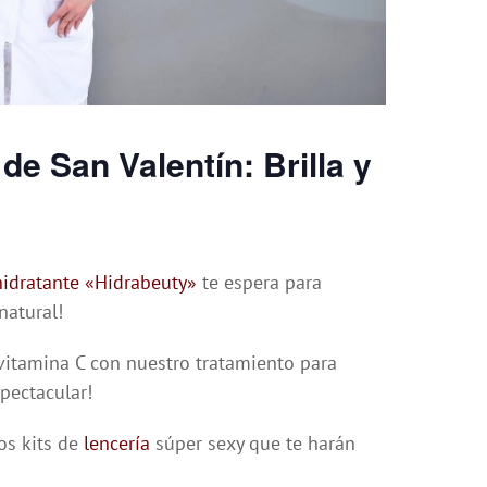
e San Valentín: Brilla y
hidratante «Hidrabeuty»
te espera para
natural!
a vitamina C con nuestro tratamiento para
spectacular!
dos kits de
lencería
súper sexy que te harán