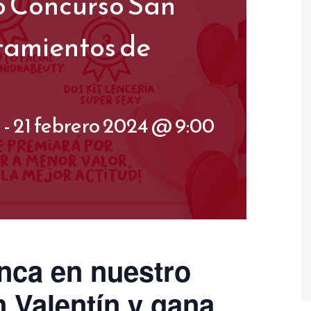
ro Concurso San
atamientos de
M
-
21 febrero 2024 @ 9:00
nca en nuestro
 Valentín y gana