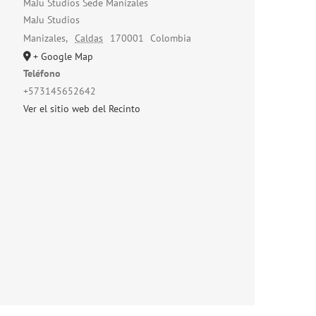
MaJu Studios Sede Manizales
MaJu Studios
Manizales
,
Caldas
170001
Colombia
+ Google Map
Teléfono
+573145652642
Ver el sitio web del Recinto