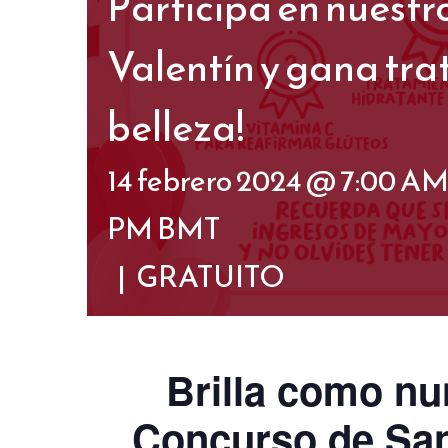
Participa en nuest
Valentín y gana tr
belleza!
14 febrero 2024 @ 7:00 A
PM
BMT
|
GRATUITO
Brilla como nu
Concurso de San