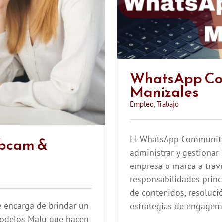
WhatsApp Co
Manizales
Empleo
,
Trabajo
ebcam &
El WhatsApp Community
administrar y gestionar
empresa o marca a trav
responsabilidades princi
de contenidos, resoluci
 encarga de brindar un
estrategias de engageme
Modelos MaJu que hacen