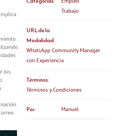
Categorías:
Empleo
Trabajo
implica
URL de la
imiento
Modalidad:
alizando
WhatsApp Community Manager
nidades
con Experiencia
e los
Términos:
o
y
Términos y Condiciones
inación
Por:
Manuel
correo