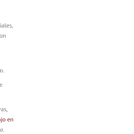
ales,
con
o.
e
as,
ajo en
po
.