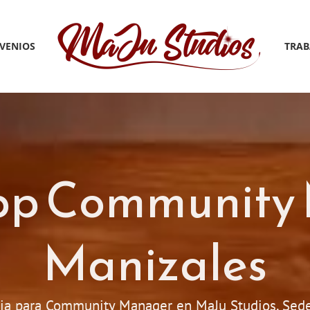
VENIOS
TRAB
p Community
Manizales
ia para Community Manager en MaJu Studios, Sed