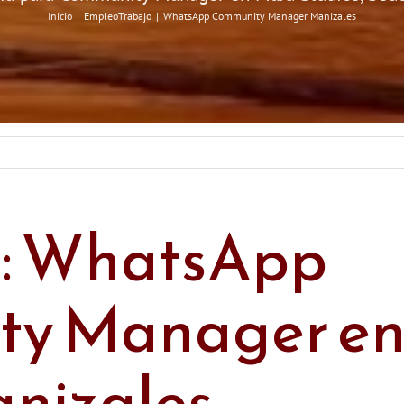
Inicio
Empleo
Trabajo
WhatsApp Community Manager Manizales
a: WhatsApp
y Manager e
nizales