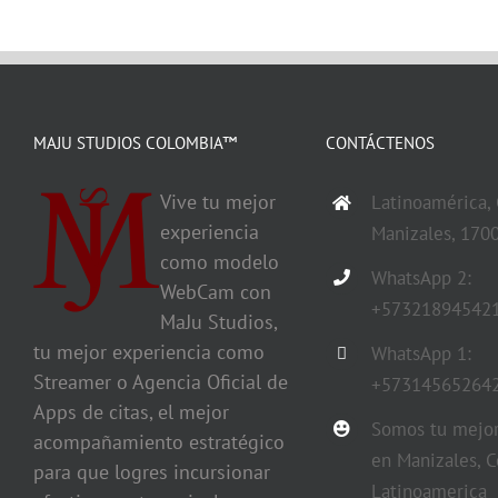
MAJU STUDIOS COLOMBIA™
CONTÁCTENOS
Vive tu mejor
Latinoamérica,
experiencia
Manizales, 170
como modelo
WhatsApp 2:
WebCam con
+57321894542
MaJu Studios,
tu mejor experiencia como
WhatsApp 1:
Streamer o Agencia Oficial de
+57314565264
Apps de citas, el mejor
Somos tu mejor
acompañamiento estratégico
en Manizales, C
para que logres incursionar
Latinoamerica