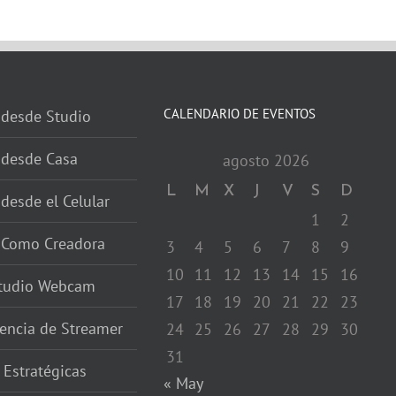
CALENDARIO DE EVENTOS
 desde Studio
 desde Casa
agosto 2026
L
M
X
J
V
S
D
 desde el Celular
1
2
r Como Creadora
3
4
5
6
7
8
9
10
11
12
13
14
15
16
studio Webcam
17
18
19
20
21
22
23
encia de Streamer
24
25
26
27
28
29
30
31
 Estratégicas
« May