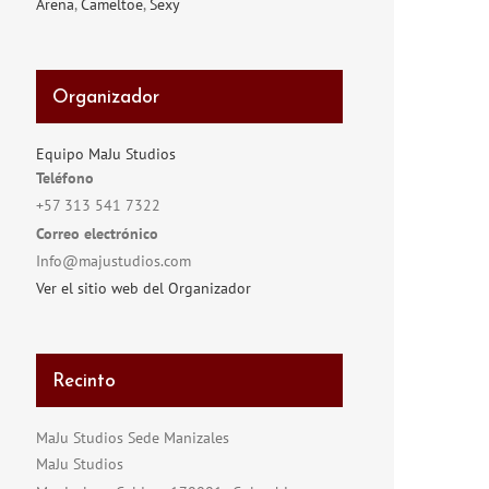
Arena
,
Cameltoe
,
Sexy
Organizador
Equipo MaJu Studios
Teléfono
+57 313 541 7322
Correo electrónico
Info@majustudios.com
Ver el sitio web del Organizador
Recinto
MaJu Studios Sede Manizales
MaJu Studios