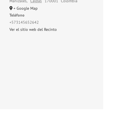
Manizales
,
Caldas
170001
Colombia
+ Google Map
Teléfono
+573145652642
Ver el sitio web del Recinto