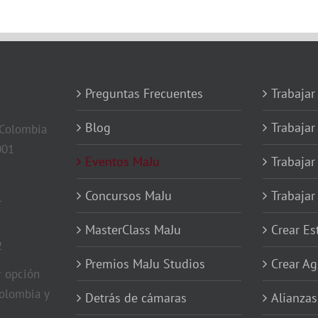
Preguntas Frecuentes
Trabajar
Blog
Trabajar
 Colombia
001
Eventos MaJu
Trabajar
Concursos MaJu
Trabaja
1
MasterClass MaJu
Crear E
2
Premios MaJu Studios
Crear Ag
 opción
olombia y
Detrás de cámaras
Alianzas