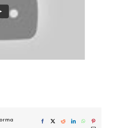
Play
aforma
Facebook
X
Reddit
LinkedIn
WhatsApp
Pinterest