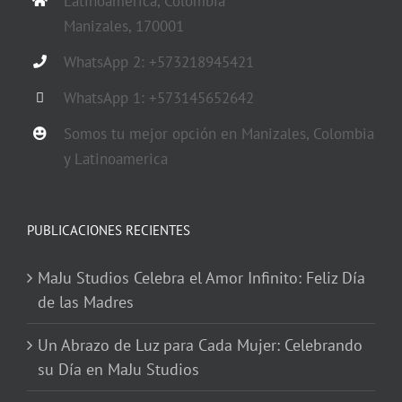
Latinoamérica, Colombia
Manizales, 170001
WhatsApp 2: +573218945421
WhatsApp 1: +573145652642
Somos tu mejor opción en Manizales, Colombia
y Latinoamerica
PUBLICACIONES RECIENTES
MaJu Studios Celebra el Amor Infinito: Feliz Día
de las Madres
Un Abrazo de Luz para Cada Mujer: Celebrando
su Día en MaJu Studios