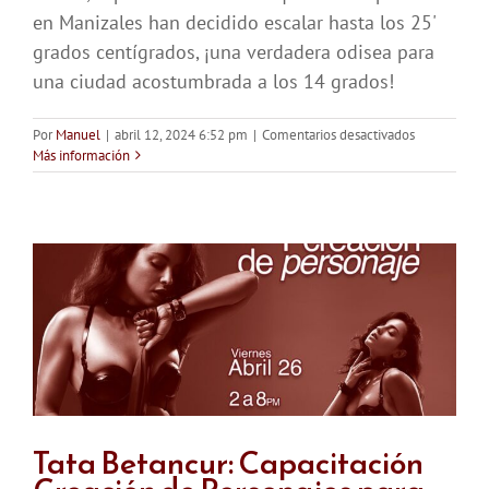
en Manizales han decidido escalar hasta los 25'
grados centígrados, ¡una verdadera odisea para
una ciudad acostumbrada a los 14 grados!
en
Por
Manuel
|
abril 12, 2024 6:52 pm
|
Comentarios desactivados
Un
Más información
Oasis
de
Frescura:
Una
tarde
refrescante
en
MaJu
Studios
Tata Betancur: Capacitación