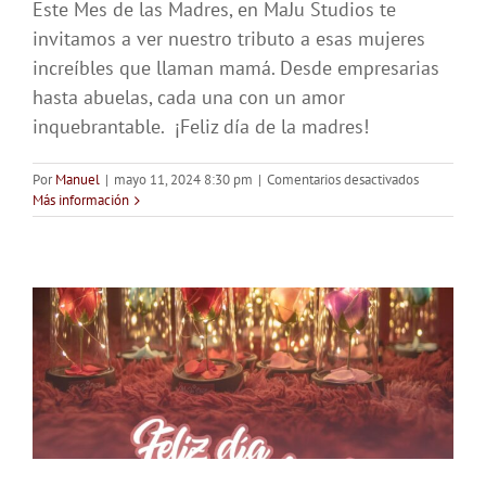
Este Mes de las Madres, en MaJu Studios te
invitamos a ver nuestro tributo a esas mujeres
increíbles que llaman mamá. Desde empresarias
hasta abuelas, cada una con un amor
inquebrantable. ¡Feliz día de la madres!
en
Por
Manuel
|
mayo 11, 2024 8:30 pm
|
Comentarios desactivados
Únete
Más información
a
Nuestra
Celebración
Madres
Que
Inspiran
y
Transforma
Feliz
día
mamá