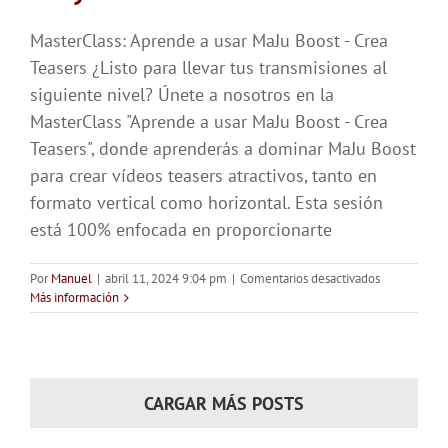
MasterClass: Aprende a usar MaJu Boost - Crea
Teasers ¿Listo para llevar tus transmisiones al
siguiente nivel? Únete a nosotros en la
MasterClass "Aprende a usar MaJu Boost - Crea
Teasers", donde aprenderás a dominar MaJu Boost
para crear vídeos teasers atractivos, tanto en
formato vertical como horizontal. Esta sesión
está 100% enfocada en proporcionarte
en
Por
Manuel
|
abril 11, 2024 9:04 pm
|
Comentarios desactivados
MasterClass:
Más información
Aprende
a
usar
MaJu
Boost
CARGAR MÁS POSTS
–
Crea