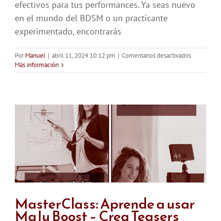
efectivos para tus performances. Ya seas nuevo
en el mundo del BDSM o un practicante
experimentado, encontrarás
en
Por
Manuel
|
abril 11, 2024 10:12 pm
|
Comentarios desactivados
Tata
Más información
Betancur
y
su
MasterClas
BDSM
MasterClass: Aprende a usar
MaJu Boost – Crea Teasers