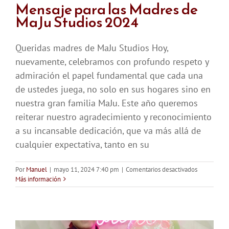
Mensaje para las Madres de
MaJu Studios 2024
Queridas madres de MaJu Studios Hoy,
nuevamente, celebramos con profundo respeto y
admiración el papel fundamental que cada una
de ustedes juega, no solo en sus hogares sino en
nuestra gran familia MaJu. Este año queremos
reiterar nuestro agradecimiento y reconocimiento
a su incansable dedicación, que va más allá de
cualquier expectativa, tanto en su
en
Por
Manuel
|
mayo 11, 2024 7:40 pm
|
Comentarios desactivados
Mensaje
Más información
para
las
Madres
de
MaJu