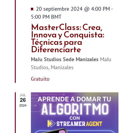
Destacado
20 septiembre 2024 @ 4:00 PM
-
5:00 PM
BMT
MasterClass: Crea,
Innova y Conquista:
Técnicas para
Diferenciarte
MaJu Studios Sede Manizales
MaJu
Studios, Manizales
Gratuito
JUL
26
2024