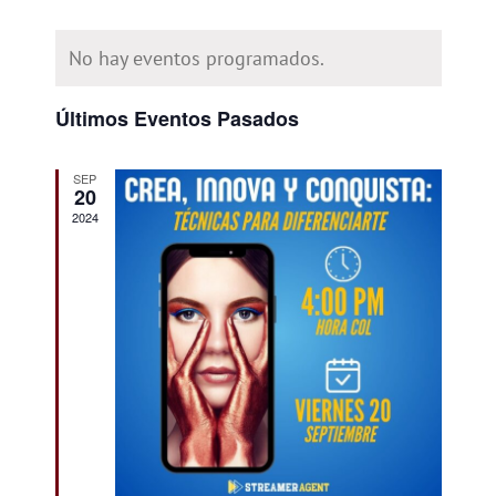
Selecciona
de
Calendario
de
la
No hay eventos programados.
fecha.
de
vista
búsque
Eventos
Últimos Eventos Pasados
y
de
vistas
Even
SEP
20
de
2024
Evento