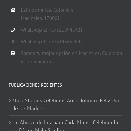
Latinoamérica, Colombia
Manizales, 170001
WhatsApp 2: +573218945421
WhatsApp 1: +573145652642
Somos tu mejor opción en Manizales, Colombia
y Latinoamerica
PUBLICACIONES RECIENTES
MaJu Studios Celebra el Amor Infinito: Feliz Día
de las Madres
Un Abrazo de Luz para Cada Mujer: Celebrando
su Día en MaJu Studios