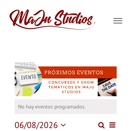
Saltar
al
contenido
No hay eventos programados.
06/08/2026
Nave
Buscar
Navega
Mes