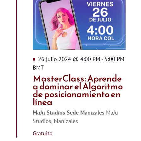
Destacado
26 julio 2024 @ 4:00 PM
-
5:00 PM
BMT
MasterClass: Aprende
a dominar el Algoritmo
de posicionamiento en
línea
MaJu Studios Sede Manizales
MaJu
Studios, Manizales
Gratuito