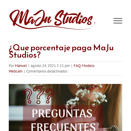
Saltar
al
contenido
¿Que porcentaje paga MaJu
Studios?
Por
Manuel
|
agosto 24, 2021 5:15 pm
|
FAQ-Modelo
en
Webcam
|
Comentarios desactivados
¿Que
porcentaje
paga
MaJu
Studios?