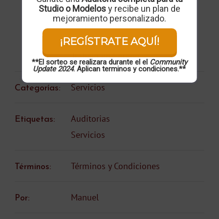
Respeto
Studio o Modelos
y recibe un plan de
mejoramiento personalizado.
Responsabilidad
Sentido de Pertenencia
¡REGÍSTRATE AQUÍ!
Trabajo en Equipo
**El sorteo se realizara durante el el
Community
Update 2024
. Aplican terminos y condiciones.**
Categorías:
Servicios
Etiquetas:
Auditorias
Servicios
Términos:
Términos y Condiciones
Por:
Manuel