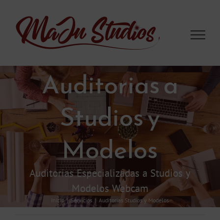
Saltar
al
contenido
Auditorias a
Studios y
Modelos
Auditorias Especializadas a Studios y
Modelos Webcam
Inicio
Servicios
Auditorias Studios y Modelos