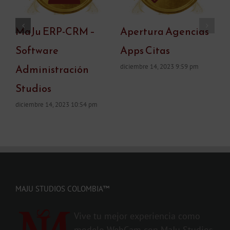
Gestión de Cuentas
MaJu ERP-CRM –
y soporte
Software
A
Administración
febrero 29, 2024 4:37 pm
d
Studios
diciembre 14, 2023 10:54 pm
MAJU STUDIOS COLOMBIA™
Vive tu mejor experiencia como
modelo WebCam con MaJu Studios,