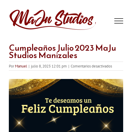
Saltar
al
contenido
Cumpleaños Julio 2023 MaJu
Studios Manizales
en
Por
Manuel
|
julio 8, 2023 12:01 pm
|
Comentarios desactivados
Cumpleaños
Julio
2023
MaJu
Studios
Manizales