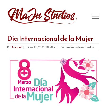
Saltar
al
contenido
Dia Internacional de la Mujer
en
Por
Manuel
|
marzo 11, 2021 10:50 am
|
Comentarios desactivados
Dia
Internaci
de
la
Mujer