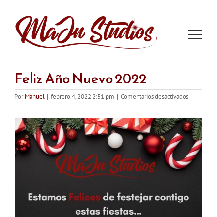
Saltar
al
contenido
Feliz Año Nuevo 2022
en
Por
Manuel
|
febrero 4, 2022 2:51 pm
|
Comentarios desactivados
Feliz
Año
Nuevo
2022