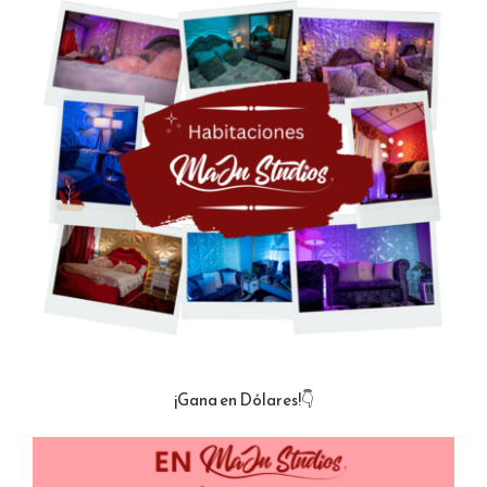
¡Gana en Dólares!👇