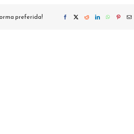
forma preferida!
Facebook
X
Reddit
LinkedIn
WhatsApp
Pintere
C
e