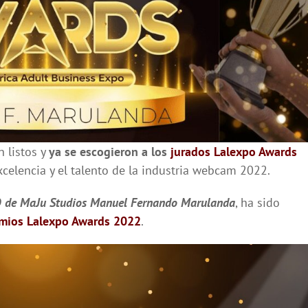
n listos y
ya se escogieron a los
jurados Lalexpo Awards
xcelencia y el talento de la industria webcam 2022.
O de MaJu Studios Manuel Fernando Marulanda
, ha sido
emios Lalexpo Awards 2022
.