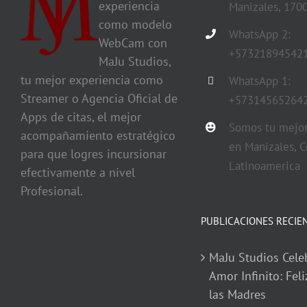
experiencia
Manizales, 170
como modelo
WhatsApp 2:
WebCam con
+57321894542
MaJu Studios,
tu mejor experiencia como
WhatsApp 1:
Streamer o Agencia Oficial de
+57314565264
Apps de citas, el mejor
Somos tu mejor
acompañamiento estratégico
en Manizales, C
para que logres incursionar
Latinoamerica
efectivamente a nivel
Profesional.
PUBLICACIONES RECIE
MaJu Studios Cele
Amor Infinito: Feli
las Madres