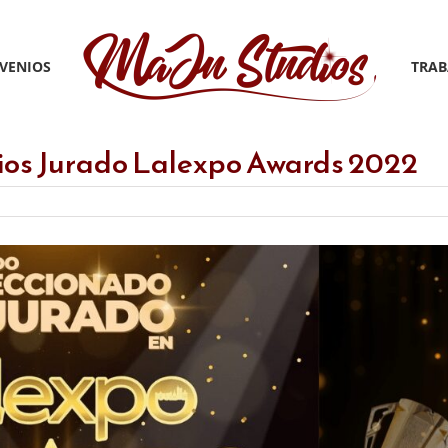
VENIOS
TRAB
os Jurado Lalexpo Awards 2022
n
anuel
EO
e
aJu
tudios
urado
alexpo
wards
022