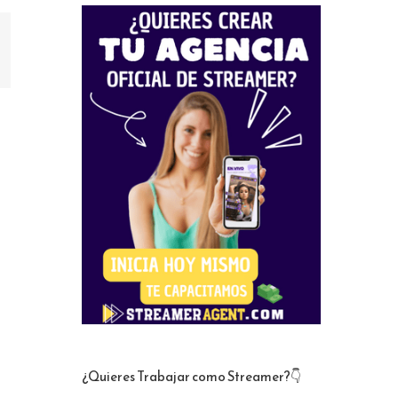
st
orreo
lectrónico
¿Quieres Trabajar como Streamer?👇