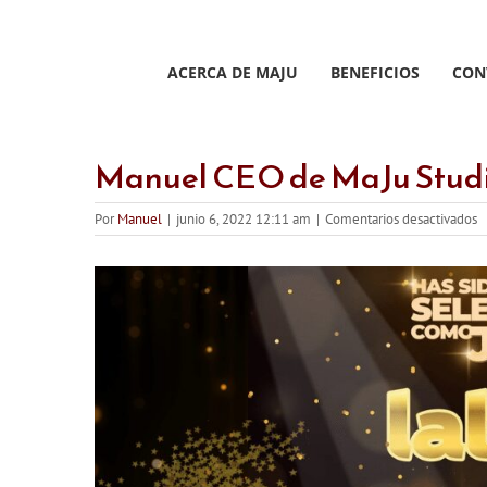
Saltar
al
contenido
ACERCA DE MAJU
BENEFICIOS
CON
Manuel CEO de MaJu Studi
e
Por
Manuel
|
junio 6, 2022 12:11 am
|
Comentarios desactivados
M
C
d
M
S
J
L
A
2