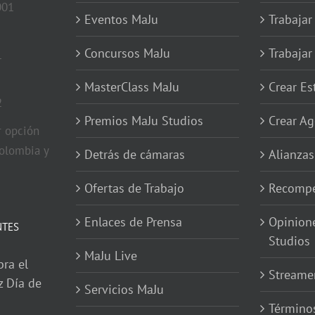
001
Eventos MaJu
Trabajar
Concursos MaJu
Trabaja
1
MasterClass MaJu
Crear E
2
Premios MaJu Studios
Crear Ag
 opción
olombia y
Detrás de cámaras
Alianzas
Ofertas de Trabajo
Recompe
Enlaces de Prensa
Opinion
NTES
Studios
MaJu Live
bra el
Streame
z Día de
Servicios MaJu
Términos