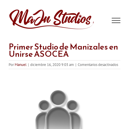
Saltar
al
contenido
Primer Studio de Manizales en
Unirse ASOCEA
en
Por
Manuel
|
diciembre 16, 2020 9:03 am
|
Comentarios desactivados
Primer
Studio
de
Maniza
en
Unirse
ASOCE