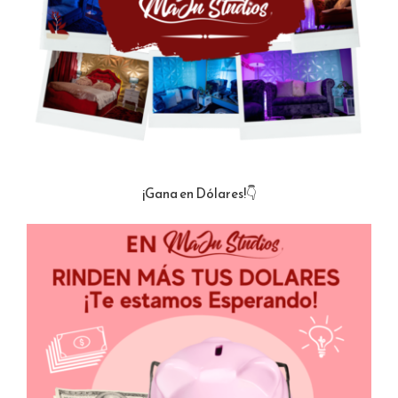
¡Gana en Dólares!👇