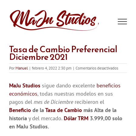
Saltar
al
contenido
Tasa de Cambio Preferencial
Diciembre 2021
en
Por
Manuel
|
febrero 4, 2022 2:30 pm
|
Comentarios desactivados
Tasa
de
MaJu Studios
sigue dando excelente
beneficios
Cambio
Preferenci
económicos
, todas nuestras modelos en sus
Diciembre
pagos del
mes de Diciembre
recibieron el
2021
Beneficio
de la
Tasa de Cambio
más Alta de la
historia
y del mercado.
Dólar TRM
3.999,00 solo
en MaJu Studios.