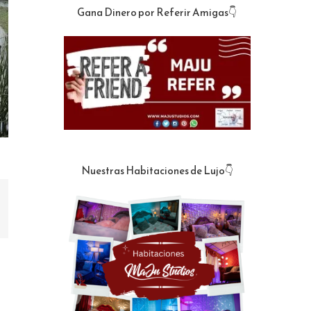
Gana Dinero por Referir Amigas👇
Nuestras Habitaciones de Lujo👇
st
orreo
lectrónico