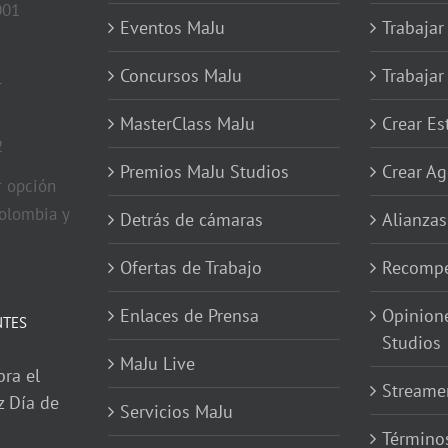
001
Eventos MaJu
Trabajar
Concursos MaJu
Trabaja
1
MasterClass MaJu
Crear E
2
Premios MaJu Studios
Crear Ag
 opción
olombia y
Detrás de cámaras
Alianzas
Ofertas de Trabajo
Recompe
Enlaces de Prensa
Opinion
NTES
Studios
MaJu Live
bra el
Streame
z Día de
Servicios MaJu
Términos