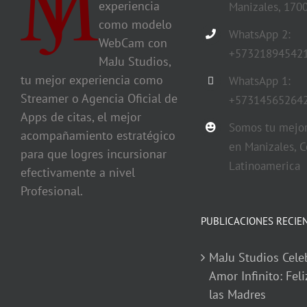
experiencia
Manizales, 170
como modelo
WhatsApp 2:
WebCam con
+57321894542
MaJu Studios,
tu mejor experiencia como
WhatsApp 1:
Streamer o Agencia Oficial de
+57314565264
Apps de citas, el mejor
Somos tu mejor
acompañamiento estratégico
en Manizales, C
para que logres incursionar
Latinoamerica
efectivamente a nivel
Profesional.
PUBLICACIONES RECIE
MaJu Studios Cele
Amor Infinito: Feli
las Madres