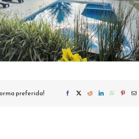
forma preferida!
Facebook
X
Reddit
LinkedIn
WhatsApp
Pintere
C
e