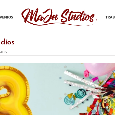
VENIOS
TRAB
udios
en
vados
Tercer
Aniversario
MaJu
Studios