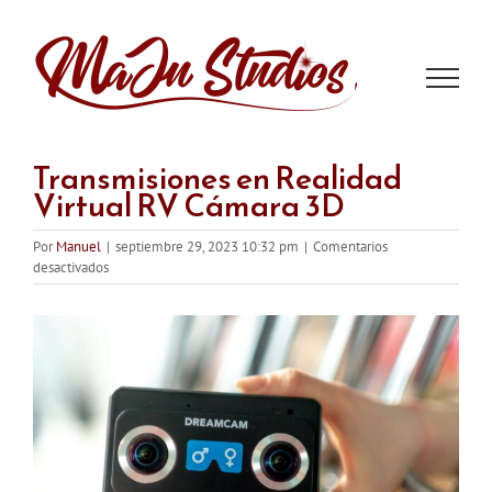
Saltar
al
contenido
Transmisiones en Realidad
Virtual RV Cámara 3D
Por
Manuel
|
septiembre 29, 2023 10:32 pm
|
Comentarios
en
desactivados
Transmisiones
en
Realidad
Virtual
RV
Cámara
3D