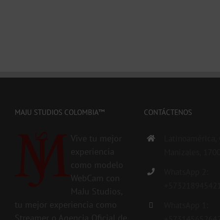
MAJU STUDIOS COLOMBIA™
CONTÁCTENOS
Vive tu mejor
Latinoamérica,
experiencia
Manizales, 170
como modelo
WhatsApp 2:
WebCam con
+57321894542
MaJu Studios,
tu mejor experiencia como
WhatsApp 1:
Streamer o Agencia Oficial de
+57314565264