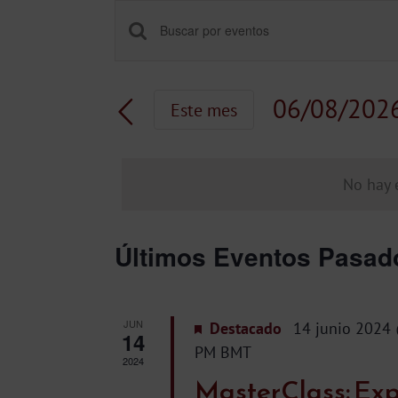
Navegación
Introduce
la
de
palabra
06/08/202
Este mes
clave.
búsqueda
Selecciona
Busca
la
Eventos
y
fecha.
No hay 
para
vistas
la
palabra
Calendario
de
Últimos Eventos Pasad
clave.
de
Eventos
JUN
Eventos
Destacado
14 junio 2024
14
PM
BMT
2024
MasterClass: Exp