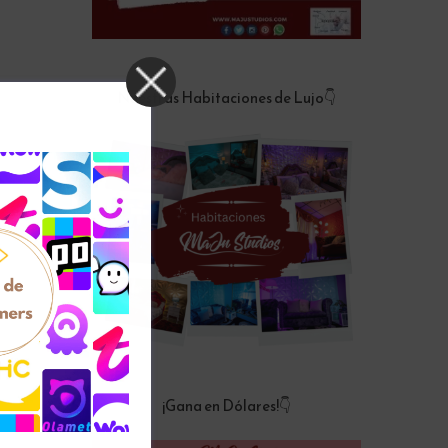
Nuestras Habitaciones de Lujo👇
¡Gana en Dólares!👇