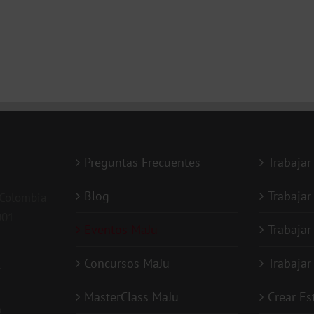
Preguntas Frecuentes
Trabajar
Blog
Trabajar
 Colombia
001
Eventos MaJu
Trabajar
Concursos MaJu
Trabaja
1
MasterClass MaJu
Crear E
2