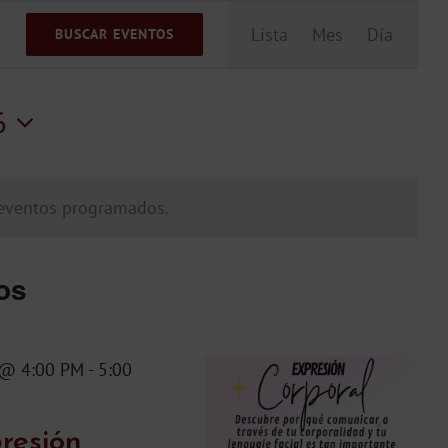
Navegac
Lista
Mes
Día
BUSCAR EVENTOS
de
vistas
6
de
Evento
eventos programados.
os
 @ 4:00 PM
-
5:00
resión