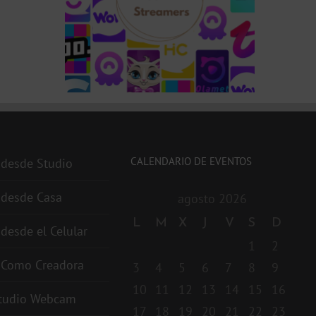
CALENDARIO DE EVENTOS
 desde Studio
 desde Casa
agosto 2026
L
M
X
J
V
S
D
 desde el Celular
1
2
r Como Creadora
3
4
5
6
7
8
9
10
11
12
13
14
15
16
studio Webcam
17
18
19
20
21
22
23