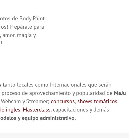
fotos de Body Paint
ios! Prepárate para
 amor, magia y,
!
s
tanto locales como Internacionales que serán
u proceso de aprovechamiento y popularidad de
MaJu
je Webcam y Streamer;
concursos
,
shows temáticos
,
de ingles
,
Masterclass
, capacitaciones y demás
delos y equipo administrativo.