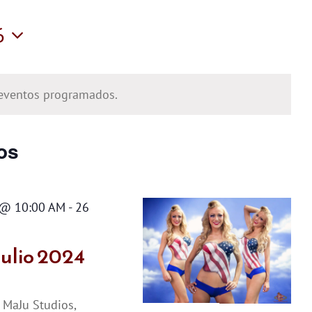
vistas
6
de
Evento
eventos programados.
os
 @ 10:00 AM
-
26
Julio 2024
s
MaJu Studios,