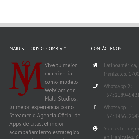
MAJU STUDIOS COLOMBIA™
CONTÁCTENOS
Vive tu mejor
Latinoamérica,
experiencia
Manizales, 170
como modelo
WhatsApp 2:
WebCam con
+57321894542
MaJu Studios,
tu mejor experiencia como
WhatsApp 1:
Streamer o Agencia Oficial de
+57314565264
Apps de citas, el mejor
Somos tu mejor
acompañamiento estratégico
en Manizales, C