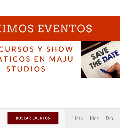
Navegac
Lista
Mes
Día
BUSCAR EVENTOS
de