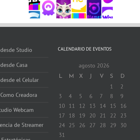
CALENDARIO DE EVENTOS
 desde Studio
 desde Casa
agosto 2026
L
M
X
J
V
S
D
 desde el Celular
1
2
r Como Creadora
3
4
5
6
7
8
9
10
11
12
13
14
15
16
studio Webcam
17
18
19
20
21
22
23
encia de Streamer
24
25
26
27
28
29
30
31
 Estratégicas