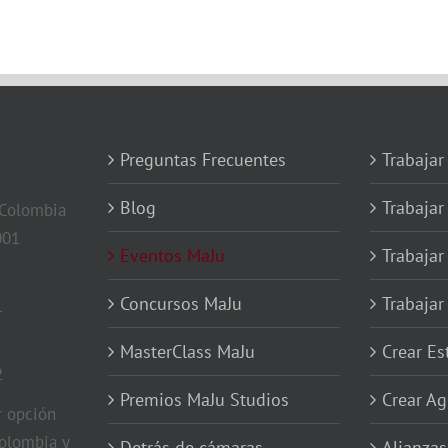
Preguntas Frecuentes
Trabajar
Blog
Trabajar
 Colombia
001
Eventos MaJu
Trabajar
Concursos MaJu
Trabaja
1
MasterClass MaJu
Crear E
2
Premios MaJu Studios
Crear Ag
 opción
olombia y
Detrás de cámaras
Alianzas