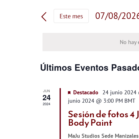
la
de
palabra
07/08/202
Este mes
clave.
búsqueda
Selecciona
Busca
la
Eventos
y
fecha.
No hay 
para
vistas
la
palabra
Calendario
de
Últimos Eventos Pasad
clave.
de
Eventos
JUN
Eventos
Destacado
24 junio 2024
24
junio 2024 @ 3:00 PM
BMT
2024
Sesión de fotos 4 
Body Paint
MaJu Studios Sede Manizale