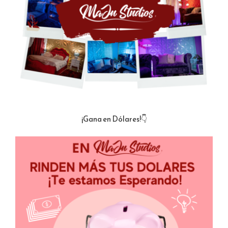
¡Gana en Dólares!👇