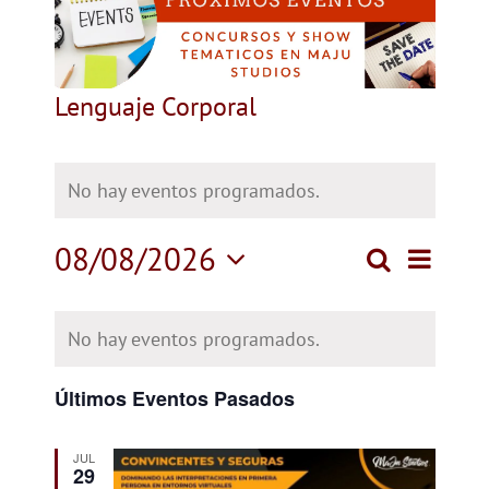
Lenguaje Corporal
No hay eventos programados.
08/08/2026
Nave
Buscar
Navega
Mes
Selecciona
de
Calendario
de
la
No hay eventos programados.
fecha.
de
vista
búsque
Eventos
Últimos Eventos Pasados
y
de
vistas
Even
JUL
29