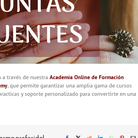
n a través de nuestra
Academia Online de Formación
emy
, que permite garantizar una amplia gama de cursos
practicas y soporte personalizado para convertirte en una
forma preferida!
Facebook
X
Reddit
LinkedIn
WhatsApp
Pintere
C