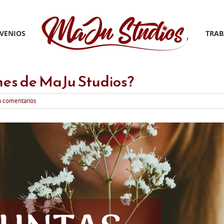
VENIOS
TRAB
nes de MaJu Studios?
n comentarios