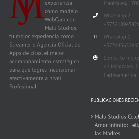
experiencia
Manizales, 170
como modelo
WhatsApp 2:
WebCam con
+57321894542
MaJu Studios,
tu mejor experiencia como
WhatsApp 1:
Streamer o Agencia Oficial de
+57314565264
Apps de citas, el mejor
Somos tu mejor
acompañamiento estratégico
en Manizales, C
para que logres incursionar
Latinoamerica
efectivamente a nivel
Profesional.
PUBLICACIONES RECIE
MaJu Studios Cele
Amor Infinito: Feli
las Madres