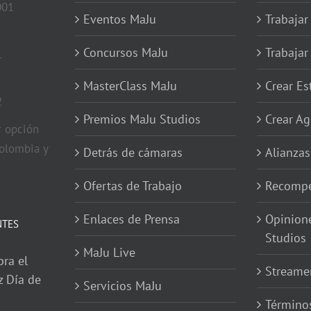
001
Eventos MaJu
Trabajar
Concursos MaJu
Trabaja
1
MasterClass MaJu
Crear E
2
Premios MaJu Studios
Crear Ag
 opción
olombia y
Detrás de cámaras
Alianzas
Ofertas de Trabajo
Recompe
Enlaces de Prensa
Opinion
NTES
Studios
MaJu Live
bra el
Streame
z Día de
Servicios MaJu
Términos