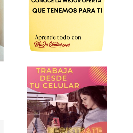
st
orreo