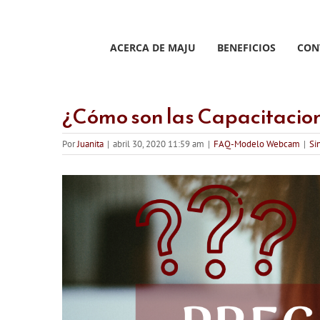
Saltar
al
contenido
ACERCA DE MAJU
BENEFICIOS
CON
¿Cómo son las Capacitacio
Por
Juanita
|
abril 30, 2020 11:59 am
|
FAQ-Modelo Webcam
|
Si