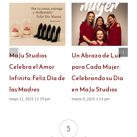
MaJu Studios
Un Abrazo de Luz
D
Celebra el Amor
para Cada Mujer:
s
Infinito: Feliz Día de
Celebrando su Día
l
las Madres
en MaJu Studios
j
mayo 11, 2025 12:39 pm
marzo 8, 2025 1:14 pm
5