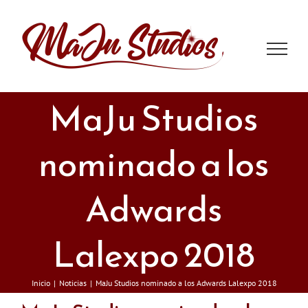
Saltar
al
contenido
MaJu Studios
nominado a los
Adwards
Lalexpo 2018
Inicio
Noticias
MaJu Studios nominado a los Adwards Lalexpo 2018