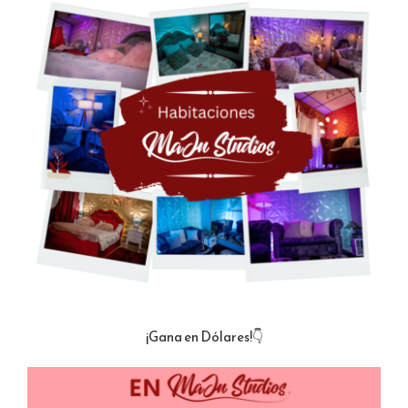
¡Gana en Dólares!👇