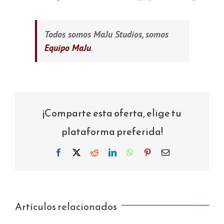
T
odos somos MaJu Studios, somos
Equipo MaJu
.
¡Comparte esta oferta, elige tu
plataforma preferida!
Facebook
X
Reddit
LinkedIn
WhatsApp
Pinterest
Correo
electrónico
Artículos relacionados