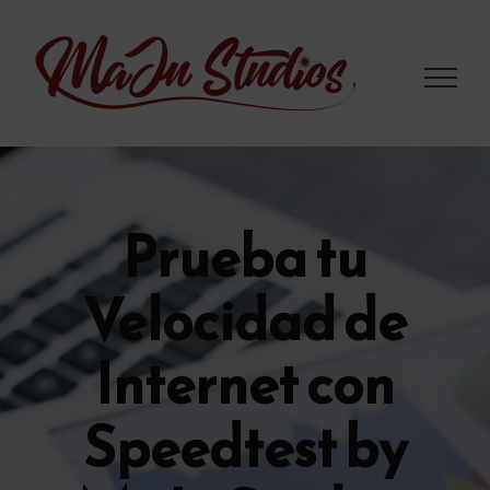
Saltar
al
contenido
Prueba tu
Velocidad de
Internet con
Speedtest by