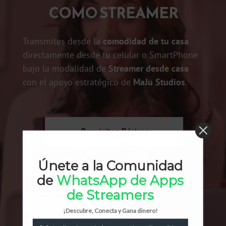
COMO STREAMER
Transmites desde la
comodidad de tu casa
directamente desde tu celular o SmartPhone
bajo la modalidad de
Streamer desde casa
con el apoyo estratégico de
MaJu Studios
.
Requisitos
Básicos
Únete a la Comunidad
de
WhatsApp de Apps
Tener un celular o Smartphone de buen
de Streamers
rendimiento
¡Descubre, Conecta y Gana dinero!
Vivir en cualquiera de los paises de America