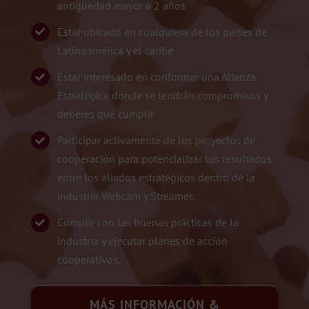
antigüedad mayor a 2 años
Estar ubicado en cualquiera de los países de
Latinoamérica y el caribe
Estar interesado en conformar una Alianza
Estratégica donde se tendrán compromisos y
deberes que cumplir.
Participar activamente de los proyectos de
cooperación para potencializar los resultados
entre los aliados estratégicos dentro de la
industria Webcam y Streamer.
Cumplir con las buenas prácticas de la
industria y ejecutar planes de acción
cooperativos.
MÁS INFORMACIÓN &