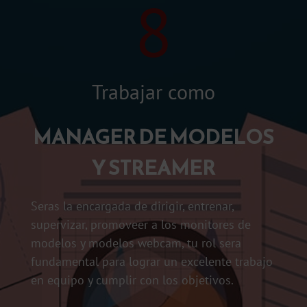
8
Trabajar como
MANAGER DE MODELOS
Y STREAMER
Seras la encargada de dirigir, entrenar,
supervizar, promoveer a los monitores de
modelos y modelos webcam, tu rol sera
fundamental para lograr un excelente trabajo
en equipo y cumplir con los objetivos.