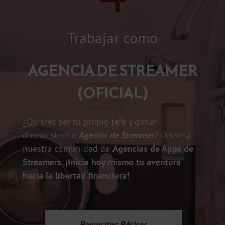
Trabajar como
AGENCIA DE STREAMER
(OFICIAL)
¿Quieres ser tu propio jefe y ganar
dinero siendo
Agencia de Streamer
? Únete a
nuestra comunidad de
Agencias de Apps de
Streamers
.
¡Inicia hoy mismo tu aventura
hacia la libertad financiera!
Requisitos
Básicos