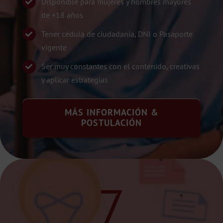
Disponible para mujeres y hombres mayores
de +18 años
Tener cédula de ciudadanía, DNI o Pasaporte
vigente
Ser muy constantes con el contenido, creativas
y aplicar estrategias
MÁS INFORMACIÓN &
POSTULACIÓN
7