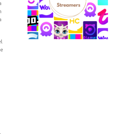
a
n
a
el
se
s