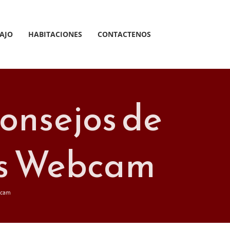
AJO
HABITACIONES
CONTACTENOS
Consejos de
os Webcam
bcam