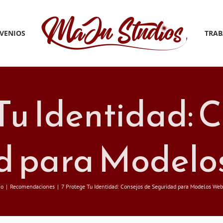
VENIOS
TRAB
Tu Identidad: 
d para Model
io
Recomendaciones
7 Protege Tu Identidad: Consejos de Seguridad para Modelos We