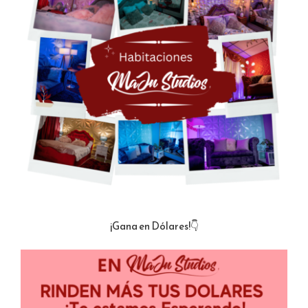
¡Gana en Dólares!👇