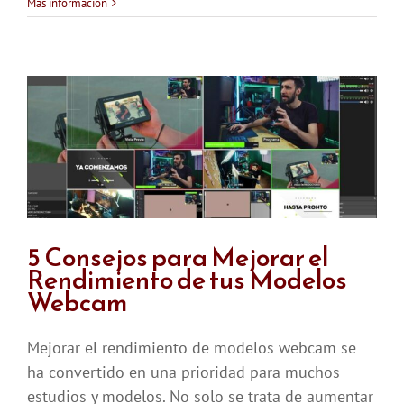
Equilibrio
Más información
Entre
la
Vida
Personal
y
el
Trabajo
de
Modelo
5 Consejos para Mejorar el
Rendimiento de tus Modelos
Webcam
Mejorar el rendimiento de modelos webcam se
ha convertido en una prioridad para muchos
estudios y modelos. No solo se trata de aumentar