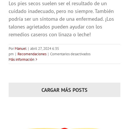
Los pies secos suelen ser el resultado de un
cuidado inadecuado, pero no siempre. También
podría ser un síntoma de una enfermedad. ¡Los
talones agrietados pueden ayudar con los
remedios caseros con linaza o leche!
Por
Manuel
|
abril 27, 2024 6:35
en
pm
|
Recomendaciones
|
Comentarios desactivados
Pies
Más información
secos
causas
y
guía
de
CARGAR MÁS POSTS
cuidados