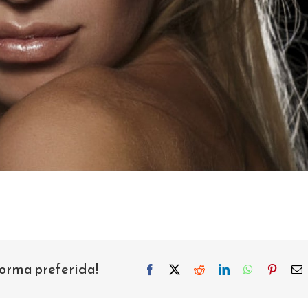
forma preferida!
Facebook
X
Reddit
LinkedIn
WhatsApp
Pintere
C
e