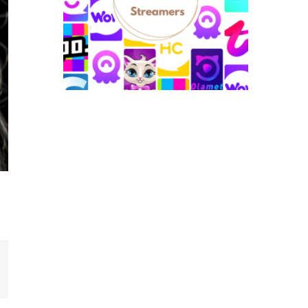
st
orreo
lectrónico