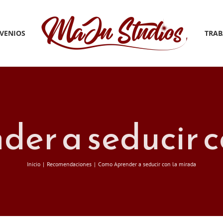
VENIOS
TRAB
er a seducir c
Inicio
Recomendaciones
Como Aprender a seducir con la mirada