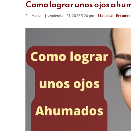
Como lograr unos ojos ahu
Por
Manuel
|
septiembre 21, 2022 5:26 pm
|
Maquillaje
,
Recomen