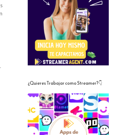
os
ón
r
¿Quieres Trabajar como Streamer?👇