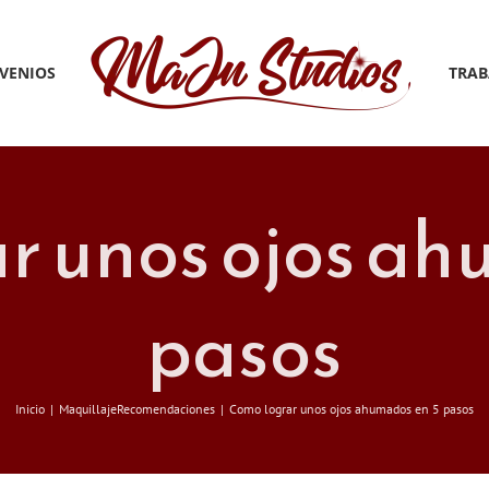
VENIOS
TRAB
r unos ojos ah
pasos
Inicio
Maquillaje
Recomendaciones
Como lograr unos ojos ahumados en 5 pasos