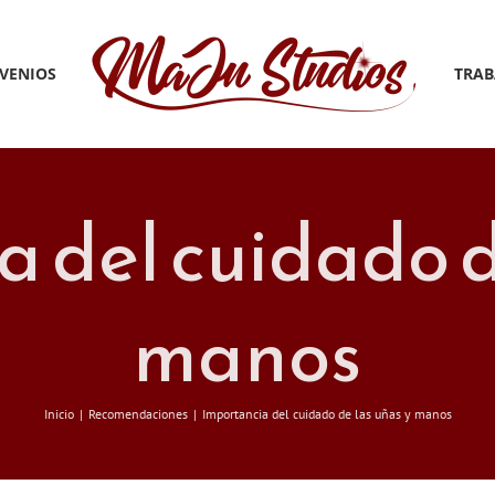
VENIOS
TRAB
 del cuidado d
manos
Inicio
Recomendaciones
Importancia del cuidado de las uñas y manos