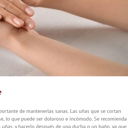
e
portante de mantenerlas sanas. Las uñas que se cortan
se, lo que puede ser doloroso e incómodo. Se recomienda
as uñas, y hacerlo después de una ducha o un baño, ya que