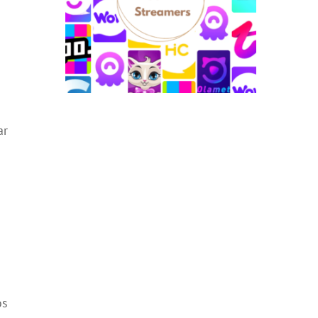
ar
os